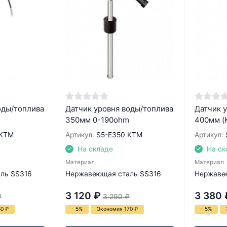
оды/топлива
Датчик уровня воды/топлива
Датчик 
350мм 0-190ohm
400мм (
 KTM
Артикул:
S5-E350 KTM
Артикул:
На складе
На ск
Материал
Материал
ль SS316
Нержавеющая сталь SS316
Нержаве
3 120
₽
3 380
₽
3 290
₽
60
₽
- 5%
Экономия 170
₽
- 5%