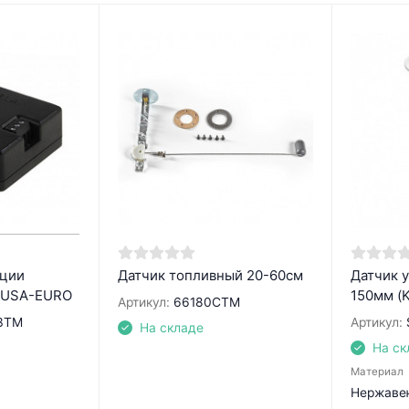
ации
Датчик топливный 20-60см
Датчик 
я USA-EURO
150мм (
Артикул:
66180CTM
3TM
Артикул:
На складе
На ск
Материал
Нержаве