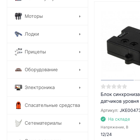
Моторы
Лодки
Прицепы
Оборудование
Электроника
Блок синхрониз
датчиков уровн
Спасательные средства
Артикул:
JKE0047
На складе
Сетематериалы
Напряжение, В
12/24