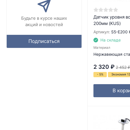
Датчик уровня в
Будьте в курсе наших
200мм (KUS)
акций и новостей
Артикул:
S5-E200
На складе
Подписаться
Материал
Нержавеющая ста
2 320
₽
2 452
- 5%
Экономия 1
В корз