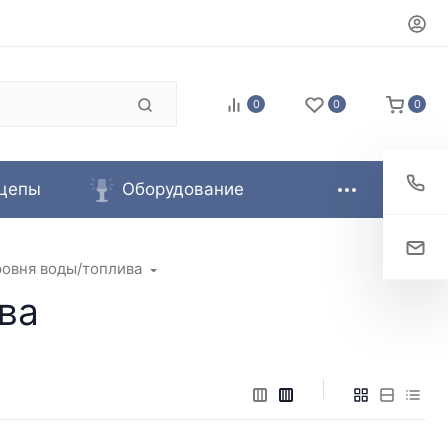
0
0
0
цепы
Оборудование
ровня воды/топлива
ва