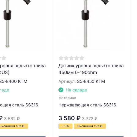
уровня воды/топлива
Датчик уровня воды/топлива
KUS)
450мм 0-190ohm
S5-E400 KTM
Артикул:
S5-E450 KTM
ладе
На складе
Материал
ющая сталь SS316
Нержавеющая сталь SS316
₽
3 580
₽
3 562
₽
3 772
₽
Экономия 182
₽
- 5%
Экономия 192
₽