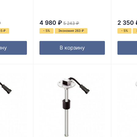
4 980
₽
2 350
₽
5 243
₽
35
₽
- 5%
Экономия 263
₽
- 5%
ину
В корзину