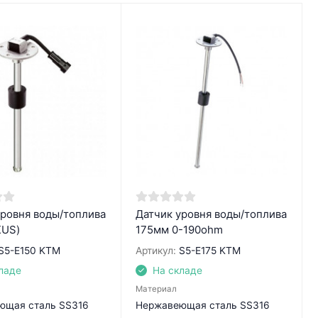
уровня воды/топлива
Датчик уровня воды/топлива
KUS)
175мм 0-190ohm
S5-E150 KTM
Артикул:
S5-E175 KTM
ладе
На складе
Материал
ющая сталь SS316
Нержавеющая сталь SS316