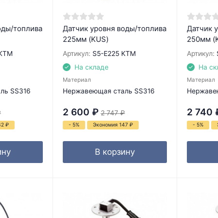
оды/топлива
Датчик уровня воды/топлива
Датчик 
225мм (KUS)
250мм (
 KTM
Артикул:
S5-E225 KTM
Артикул:
На складе
На ск
Материал
Материал
ль SS316
Нержавеющая сталь SS316
Нержаве
2 600
₽
2 740
₽
2 747
₽
32
₽
- 5%
Экономия 147
₽
- 5%
ину
В корзину