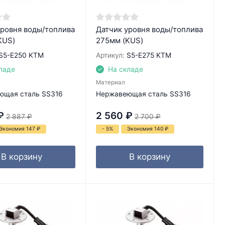
уровня воды/топлива
Датчик уровня воды/топлива
KUS)
275мм (KUS)
S5-E250 KTM
Артикул:
S5-E275 KTM
ладе
На складе
Материал
ющая сталь SS316
Нержавеющая сталь SS316
₽
2 560
₽
2 887
₽
2 700
₽
Экономия 147
₽
- 5%
Экономия 140
₽
В корзину
В корзину