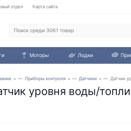
овый отдел
Карта сайта
ги
Моторы
Лодки
При
вание
Приборы контроля
Датчики
Датчик у
атчик уровня воды/топли