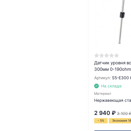
Датчик уровня в
300мм 0-190ohm
Артикул:
S5-E300
На складе
Материал
Нержавеющая ста
2 940
₽
3 100
- 5%
Экономия 1