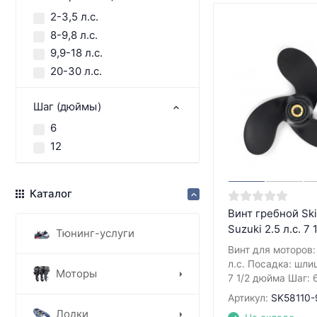
2-3,5 л.с.
8-9,8 л.с.
9,9-18 л.с.
20-30 л.с.
Шаг (дюймы)
6
12
Каталог
Винт гребной Ski
Suzuki 2.5 л.с. 7 
Тюнинг-услуги
Винт для моторов: 
л.с. Посадка: шли
Моторы
7 1/2 дюйма Шаг: 
Артикул:
SK58110-
Лодки