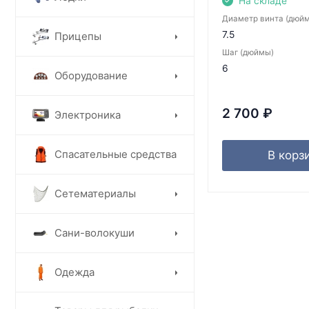
На складе
Диаметр винта (дюй
7.5
Прицепы
Шаг (дюймы)
6
Оборудование
2 700
₽
Электроника
Спасательные средства
В корз
Сетематериалы
Сани-волокуши
Одежда