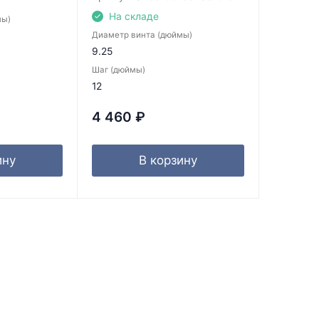
На складе
мы)
Диаметр винта (дюймы)
9.25
Шаг (дюймы)
12
4 460
₽
ину
В корзину