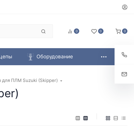
0
0
0
цепы
Оборудование
 для ПЛМ Suzuki (Skipper)
per)