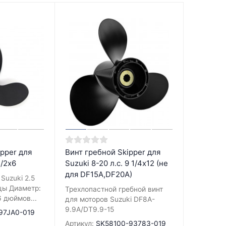
pper для
Винт гребной Skipper для
1/2x6
Suzuki 8-20 л.с. 9 1/4x12 (не
для DF15A,DF20A)
Suzuki 2.5
цы Диаметр:
Трехлопастной гребной винт
6 дюймов...
для моторов Suzuki DF8A-
9.9A/DT9.9-15
97JA0-019
Артикул:
SK58100-93783-019