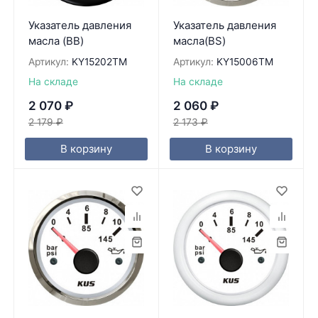
Указатель давления
Указатель давления
масла (BB)
масла(BS)
Артикул:
KY15202TM
Артикул:
KY15006TM
На складе
На складе
2 070
₽
2 060
₽
2 179
₽
2 173
₽
В корзину
В корзину