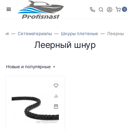
0
вная
Сетематериалы
Шнуры плетеные
Леерный 
Леерный шнур
Новые и популярные