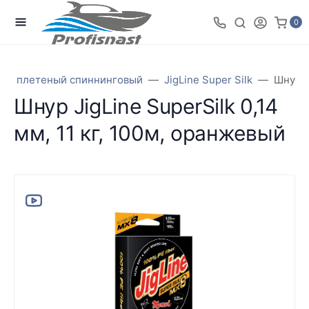
0
ур плетеный спиннинговый
JigLine Super Silk
Шнур J
Шнур JigLine SuperSilk 0,14
мм, 11 кг, 100м, оранжевый