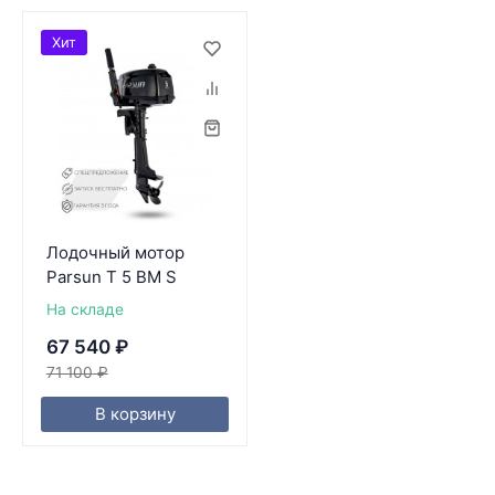
Хит
Лодочный мотор
Parsun T 5 BM S
На складе
67 540
₽
71 100
₽
В корзину