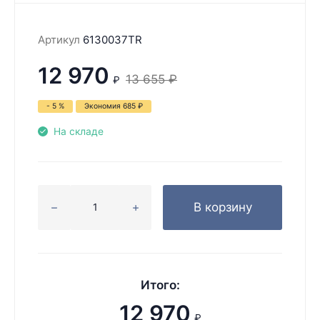
Артикул
6130037TR
12 970
13 655
₽
₽
- 5 %
Экономия
685
₽
На складе
В корзину
Итого:
12 970
₽