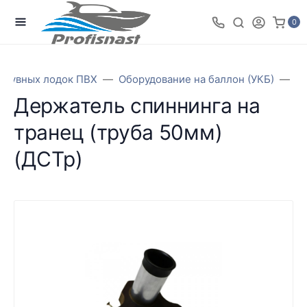
0
адувных лодок ПВХ
Оборудование на баллон (УКБ)
Де
Держатель спиннинга на
транец (труба 50мм)
(ДСТр)