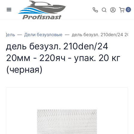
0
Дель
Дели безузловые
дель безузл. 210den/24 20мм
дель безузл. 210den/24
20мм - 220яч - упак. 20 кг
(черная)