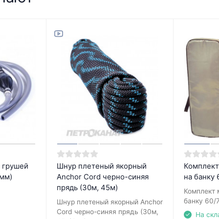
 грушей
Шнур плетеный якорный
Комплект
8мм)
Anchor Cord черно-синяя
на банку 
прядь (30м, 45м)
Комплект 
банку 60/
Шнур плетеный якорный Anchor
Cord черно-синяя прядь (30м,
На скл