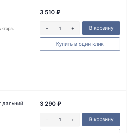
3 510
₽
В корзину
уктора.
Купить в один клик
т дальний
3 290
₽
В корзину