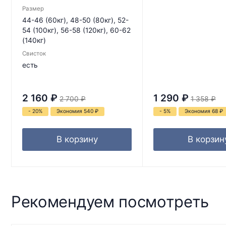
Размер
44-46 (60кг), 48-50 (80кг), 52-
54 (100кг), 56-58 (120кг), 60-62
(140кг)
Свисток
есть
2 160
₽
1 290
₽
2 700
₽
1 358
₽
- 20%
Экономия 540
₽
- 5%
Экономия 68
₽
В корзину
В корзин
Рекомендуем посмотреть