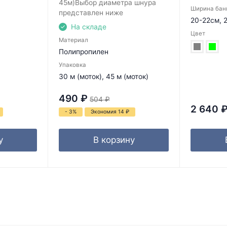
45м)Выбор диаметра шнура
Ширина бан
представлен ниже
20-22см, 
На складе
Цвет
Материал
Полипропилен
Упаковка
30 м (моток), 45 м (моток)
490
₽
504
₽
2 640
- 3%
Экономия 14
₽
у
В корзину