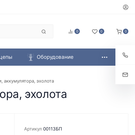
0
0
0
цепы
Оборудование
, аккумулятора, эхолота
ора, эхолота
Артикул
00113БП