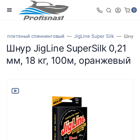
0
ур плетеный спиннинговый
JigLine Super Silk
Шнур J
Шнур JigLine SuperSilk 0,21
мм, 18 кг, 100м, оранжевый