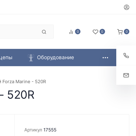
0
0
0
цепы
Оборудование
 Forza Marine - 520R
- 520R
Артикул
17555