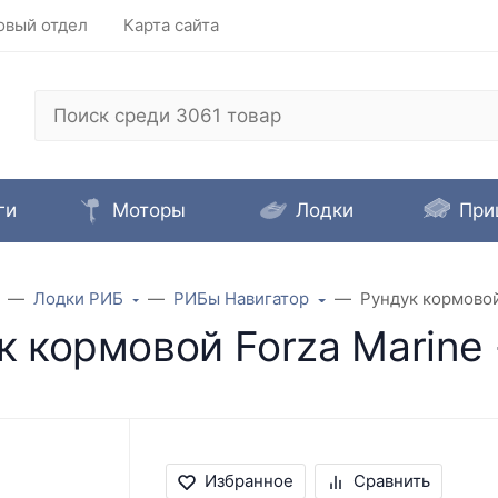
овый отдел
Карта сайта
ги
Моторы
Лодки
При
Лодки РИБ
РИБы Навигатор
Рундук кормовой
к кормовой Forza Marine 
Избранное
Сравнить