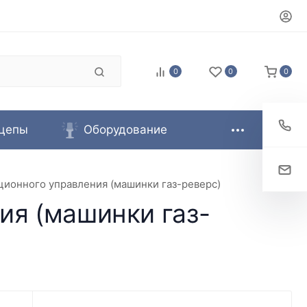
0
0
0
цепы
Оборудование
ционного управления (машинки газ-реверс)
ия (машинки газ-