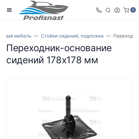
0
довая мебель
Стойки сидений, подложки
Переходни
Переходник-основание
сидений 178х178 мм