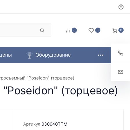
0
0
0
цепы
Оборудование
тросъемный "Poseidon" (торцевое)
"Poseidon" (торцевое)
Артикул
030640TTM