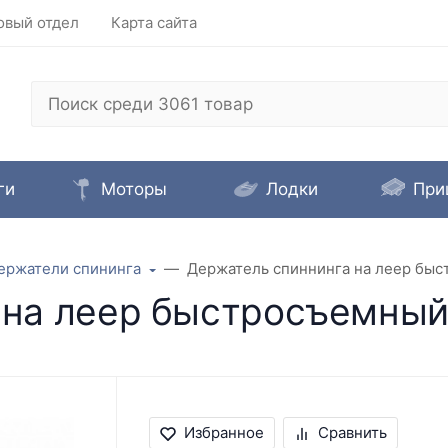
овый отдел
Карта сайта
ги
Моторы
Лодки
При
ержатели спининга
Держатель спиннинга на леер быс
на леер быстросъемный 
Избранное
Сравнить