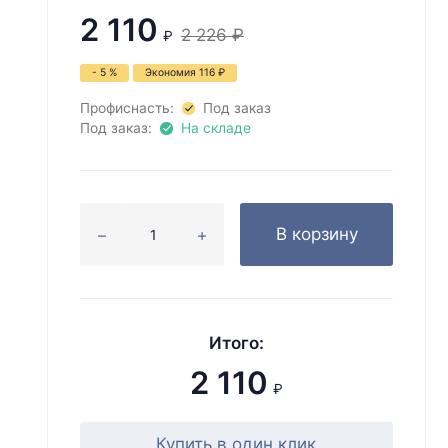
2 110
2 226
₽
₽
- 5 %
Экономия
116
₽
Профиснасть:
Под заказ
Под заказ:
На складе
В корзину
Итого:
2 110
₽
Купить в один клик