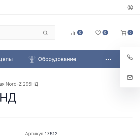
0
0
0
цепы
Оборудование
ая Nord-Z 295НД
5НД
Артикул
17612