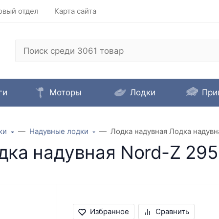
овый отдел
Карта сайта
ги
Моторы
Лодки
При
ки
Надувные лодки
Лодка надувная Лодка надувн
дка надувная Nord-Z 29
Избранное
Сравнить