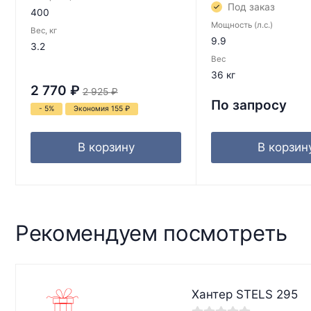
Под заказ
400
Мощность (л.с.)
Вес, кг
9.9
3.2
Вес
36 кг
2 770
₽
2 925
₽
По запросу
- 5%
Экономия 155
₽
В корзину
В корзин
Рекомендуем посмотреть
Хантер STELS 295