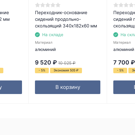
ание
Переходник-основание
Переходн
2 мм
сидений продольно-
сидений 
скользящий 340х182х60 мм
скользящ
На складе
На скл
Материал
Материал
алюминий
алюминий
9 520
₽
7 700
₽
10 025
₽
- 5%
Экономия 505
₽
- 5%
Э
у
В корзину