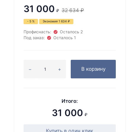
31 000
32 634
₽
₽
- 5 %
Экономия
1 634
₽
Профиснасть:
Осталось 2
Под заказ:
Осталось 1
В корзину
Итого:
31 000
₽
Купить в один клик