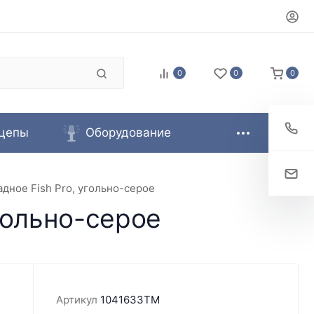
0
0
0
цепы
Оборудование
дное Fish Pro, угольно-серое
гольно-серое
Артикул
1041633TM