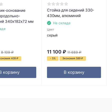
Стойка для сидений 330-
ик-основание
430мм, алюминий
продольно-
ий 340х182х72 мм
На складе
аде
Цвет
серый
11 100
₽
8 109
₽
11 689
₽
кономия 409
₽
- 5%
Экономия 589
₽
В корзину
В корзину